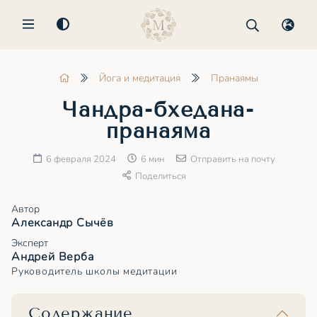
MENU
Йога и медитация
Пранаямы
Чандра-бхедана-
пранаяма
6 февраля 2024
6 мин
Отправить на почту
Поделиться
Автор
Александр Сычёв
Эксперт
Андрей Верба
Руководитель школы медитации
Содержание