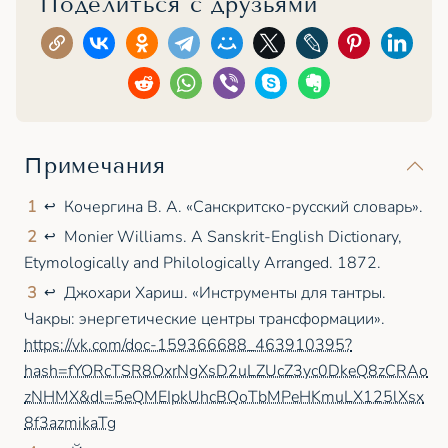
Поделиться с друзьями
Примечания
1
Кочергина В. А. «Санскритско-русский словарь».
↩
2
Monier Williams. A Sanskrit-English Dictionary,
↩
Etymologically and Philologically Arranged. 1872.
3
Джохари Хариш. «Инструменты для тантры.
↩
Чакры: энергетические центры трансформации».
https://vk.com/doc-159366688_463910395?
hash=fYORcTSR8OxrNgXsD2uLZUcZ3yc0DkeQ8zCRAo
zNHMX&dl=5eQMEIpkUhcBQoTbMPeHKmuLX125lXsx
8f3azmikaTg