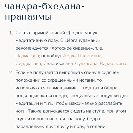
чандра-бхедана-
пранаямы
Сесть с прямой спиной (!) в доступную
медитативную позу. В «Йогачудамани»
рекомендуется «лотосное сиденье», т. е.
Падмасана
; подойдут
Ардха Падмасана
,
Сиддхасана
, Свастикасана,
Сукхасана
,
Ваджрасана
.
Если не получается выпрямить спину в сидячем
положении со скрещёнными ногами, то
используются «помощники» — под таз и бёдра
подкладываются пледы, специальные подушки для
медитации и т. п., чтобы максимально расслабить
ноги. Также допускается сидеть на стуле, при этом
ступни полностью стоят на полу, бёдра
параллельны друг другу и полу, а голени