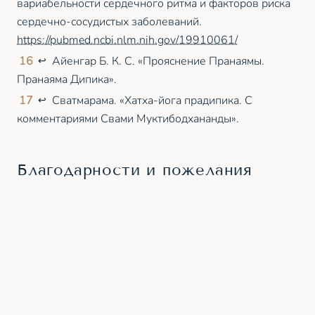
вариабельности сердечного ритма и факторов риска
сердечно-сосудистых заболеваний.
https://pubmed.ncbi.nlm.nih.gov/19910061/
16
Айенгар Б. К. С. «Прояснение Пранаямы.
↩
Пранаяма Дипика».
17
Сватмарама. «Хатха-йога прадипика. С
↩
комментариями Свами Муктибодхананды».
Благодарности и пожелания