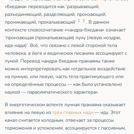
«бхедана» переводится как ‘разрывающий,
разъединяющий, разделяющий, пронзающий,
1
2
проникающий, прокалывающий’
. В данном
контексте словосочетание «чандра-бхедана» означает
‘пронзающая (прокалывающая) луну (левую ноздрю,
ида-нади)’. Всё, что связано с левой стороной тела
человека, в йоге и ведических писаниях ассоциируют с
луной. Перевод чандра-бхедана-пранаямы также
можно интерпретировать как «отдельное воздействие
на лунную, или левую, часть тела практикующего или
на определённые процессы — как было установлено
наукой — парасимпатического характера».
В энергетическом аспекте лунная пранаяма оказывает
влияние на левую из
трёх главных нади
— иду. Этот
канал считается холодным, отвечает за процессы
торможения и успокоения, ассоциируется с пассивным,