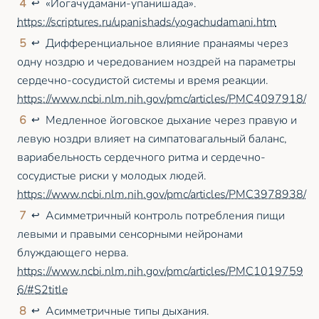
4
«Йогачудамани-упанишада».
↩
https://scriptures.ru/upanishads/yogachudamani.htm
5
Дифференциальное влияние пранаямы через
↩
одну ноздрю и чередованием ноздрей на параметры
сердечно-сосудистой системы и время реакции.
https://www.ncbi.nlm.nih.gov/pmc/articles/PMC4097918/
6
Медленное йоговское дыхание через правую и
↩
левую ноздри влияет на симпатовагальный баланс,
вариабельность сердечного ритма и сердечно-
сосудистые риски у молодых людей.
https://www.ncbi.nlm.nih.gov/pmc/articles/PMC3978938/
7
Асимметричный контроль потребления пищи
↩
левыми и правыми сенсорными нейронами
блуждающего нерва.
https://www.ncbi.nlm.nih.gov/pmc/articles/PMC1019759
6/#S2title
8
Асимметричные типы дыхания.
↩