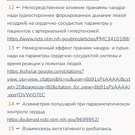
12
Непосредственное влияние пранаямы чандра-
↩
нади (одностороннее форсированное дыхание левой
ноздрей) на сердечно-сосудистые параметры у
пациентов с артериальной гипертензией.
https://www.ncbi.nlm.nih.gov/pmc/articles/PMC3410188/
13
Немедленный эффект пранаям чандра- и сурья-
↩
нади на параметры сердечно-сосудистой системы и
время реакции у пожилых людей.
https://scholar.google.com/citations?
view_op=view_citation&hl=ru&user=6b91sPsAAAAJ&cst
art=20&pagesize=80&citation_for_view=6b91sPsAAAAJ
:epqYDVWIO7EC
14
Асимметрия полушарий при парасимпатическом
↩
контроле сердца.
https://pubmed.ncbi.nlm.nih.gov/9699952/
15
Взаимосвязь вегетативного дисбаланса,
↩