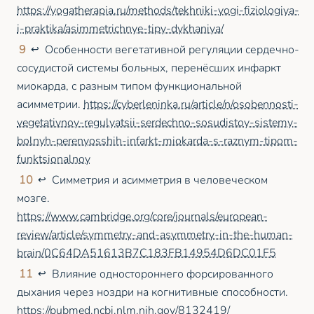
https://yogatherapia.ru/methods/tekhniki-yogi-fiziologiya-
i-praktika/asimmetrichnye-tipy-dykhaniya/
9
Особенности вегетативной регуляции сердечно-
↩
сосудистой системы больных, перенёсших инфаркт
миокарда, с разным типом функциональной
асимметрии.
https://cyberleninka.ru/article/n/osobennosti-
vegetativnoy-regulyatsii-serdechno-sosudistoy-sistemy-
bolnyh-perenyosshih-infarkt-miokarda-s-raznym-tipom-
funktsionalnoy
10
Симметрия и асимметрия в человеческом
↩
мозге.
https://www.cambridge.org/core/journals/european-
review/article/symmetry-and-asymmetry-in-the-human-
brain/0C64DA51613B7C183FB14954D6DC01F5
11
Влияние одностороннего форсированного
↩
дыхания через ноздри на когнитивные способности.
https://pubmed.ncbi.nlm.nih.gov/8132419/