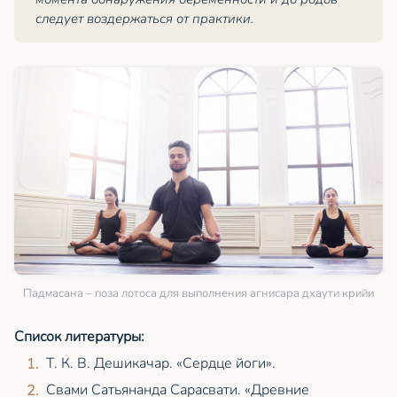
следует воздержаться от практики.
Падмасана – поза лотоса для выполнения агнисара дхаути крийи
Список литературы:
Т. К. В. Дешикачар. «Сердце йоги».
Свами Сатьянанда Сарасвати. «Древние