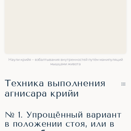
Наули крийя – взбалтывания внутренностей путём манипуляций
мышцами живота
Техника выполнения
агнисара крийи
№ 1. Упрощённый вариант
в положении стоя, или в