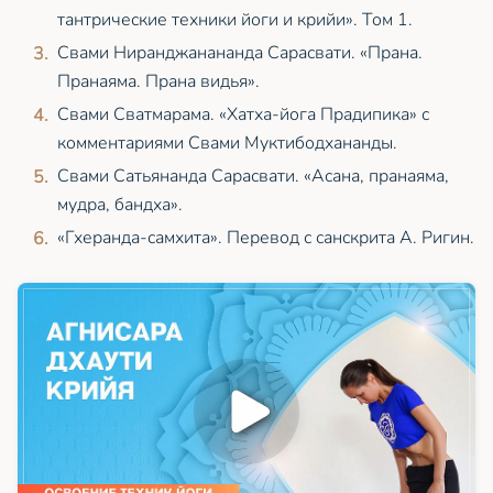
тантрические техники йоги и крийи». Том 1.
Свами Ниранджанананда Сарасвати. «Прана.
Пранаяма. Прана видья».
Свами Сватмарама. «Хатха-йога Прадипика» с
комментариями Свами Муктибодхананды.
Свами Сатьянанда Сарасвати. «Асана, пранаяма,
мудра, бандха».
«Гхеранда-самхита». Перевод с санскрита А. Ригин.