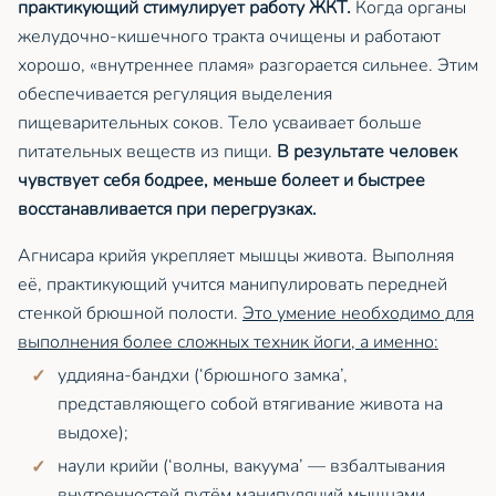
практикующий стимулирует работу ЖКТ.
Когда органы
желудочно-кишечного тракта очищены и работают
хорошо, «внутреннее пламя» разгорается сильнее. Этим
обеспечивается регуляция выделения
пищеварительных соков. Тело усваивает больше
питательных веществ из пищи.
В результате человек
чувствует себя бодрее, меньше болеет и быстрее
восстанавливается при перегрузках.
Агнисара крийя укрепляет мышцы живота. Выполняя
её, практикующий учится манипулировать передней
стенкой брюшной полости.
Это умение необходимо для
выполнения более сложных техник йоги, а именно:
уддияна-бандхи (‘брюшного замка’,
представляющего собой втягивание живота на
выдохе);
наули крийи (‘волны, вакуума’ — взбалтывания
внутренностей путём манипуляций мышцами