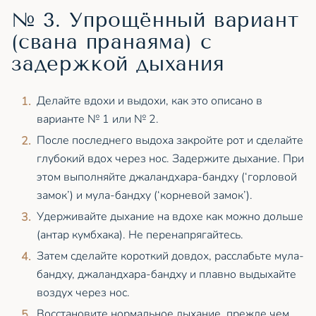
№ 3. Упрощённый вариант
(свана пранаяма) с
задержкой дыхания
Делайте вдохи и выдохи, как это описано в
варианте № 1 или № 2.
После последнего выдоха закройте рот и сделайте
глубокий вдох через нос. Задержите дыхание. При
этом выполняйте джаландхара-бандху (‘горловой
замок’) и мула-бандху (‘корневой замок’).
Удерживайте дыхание на вдохе как можно дольше
(антар кумбхака). Не перенапрягайтесь.
Затем сделайте короткий довдох, расслабьте мула-
бандху, джаландхара-бандху и плавно выдыхайте
воздух через нос.
Восстановите нормальное дыхание, прежде чем