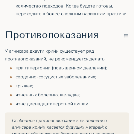
количество подходов. Когда будете готовы,
переходите к более сложным вариантам практики.
Противопоказания
У агнисара дхаути крийи существует ряд
противопоказаний, не рекомендуется делать:
при гипертонии (повышенном давлении);
сердечно-сосудистых заболеваниях;
грыжах;
язвенных болезнях желудка;
язве двенадцатиперстной кишки.
Особенное противопоказание к выполнению
агнисара крийи касается будущих матерей: с
момента обнаружения беременности и до родов