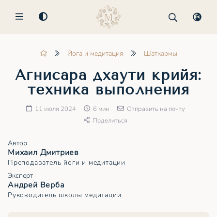
MENU
Йога и медитация
Шаткармы
Агнисара дхаути крийя:
техника выполнения
11 июля 2024
6 мин
Отправить на почту
Поделиться
Автор
Михаил Дмитриев
Преподаватель йоги и медитации
Эксперт
Андрей Верба
Руководитель школы медитации