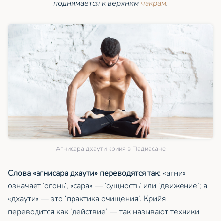
поднимается к верхним
чакрам
.
Агнисара дхаути крийя в Падмасане
Слова «агнисара дхаути» переводятся так:
«агни»
означает ‘огонь’, «сара» — ‘сущность’ или ‘движение’; а
«дхаути» — это ‘практика очищения’. Крийя
переводится как ‘действие’ — так называют техники