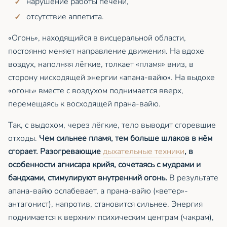
нарушение работы печени,
отсутствие аппетита.
«Огонь», находящийся в висцеральной области,
постоянно меняет направление движения. На вдохе
воздух, наполняя лёгкие, толкает «пламя» вниз, в
сторону нисходящей энергии «апана-вайю». На выдохе
«огонь» вместе с воздухом поднимается вверх,
перемещаясь к восходящей прана-вайю.
Так, с выдохом, через лёгкие, тело выводит сгоревшие
отходы.
Чем сильнее пламя, тем больше шлаков в нём
сгорает. Разогревающие
дыхательные техники
, в
особенности агнисара крийя, сочетаясь с мудрами и
бандхами, стимулируют внутренний огонь.
В результате
апана-вайю ослабевает, а прана-вайю («ветер»-
антагонист), напротив, становится сильнее. Энергия
поднимается к верхним психическим центрам (чакрам),