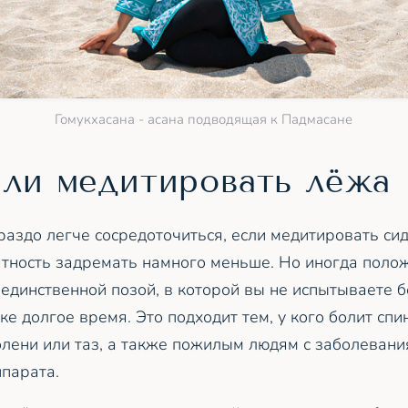
Гомукхасана - асана подводящая к Падмасане
ли медитировать лёжа
раздо легче сосредоточиться, если медитировать сид
ятность задремать намного меньше. Но иногда поло
единственной позой, в которой вы не испытываете б
ке долгое время. Это подходит тем, у кого болит спи
лени или таз, а также пожилым людям с заболевани
ппарата.