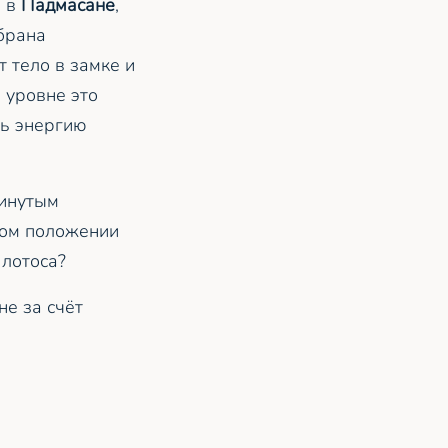
и в
Падмасане
,
ыбрана
 тело в замке и
 уровне это
ть энергию
винутым
этом положении
 лотоса?
не за счёт