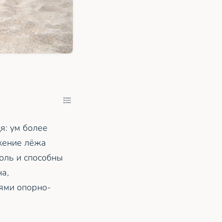
я: ум более
жение лёжа
оль и способны
на,
ями опорно-