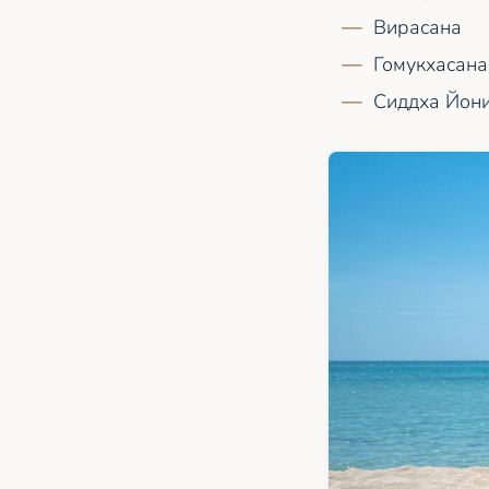
Вирасана
Гомукхасана
Сиддха Йон