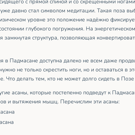
 сидящего с прямой спиной и со скрещёнными ногам
 уже давно стал символом медитации. Такая поза в
физическом уровне это положение надёжно фиксирует
 состоянии глубокого погружения. На энергетическом
я замкнутая структура, позволяющая конвертирова
я в Падмасане доступна далеко не всем даже прод
нужно не только скрестить ноги, но и оставаться в 
. Что делать тем, кто не может долго сидеть в Позе
гие асаны, которые постепенно подведут к Падмаса
вов и вытяжения мышц. Перечислим эти асаны:
хасана
асана