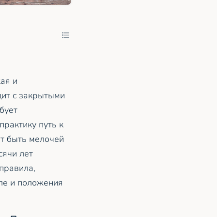
ая и
дит с закрытыми
ебует
практику путь к
ет быть мелочей
сячи лет
правила,
сле и положения