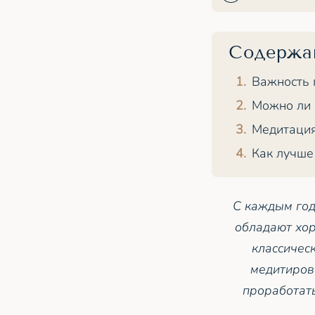
Содержа
Важность 
Можно ли 
Медитация
Как лучше
С каждым год
обладают хор
классичес
медитиров
проработать