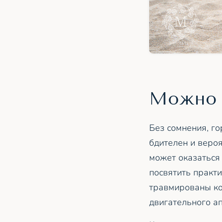
Можно 
Без сомнения, го
бдителен и веро
может оказаться 
посвятить практи
травмированы ко
двигательного а