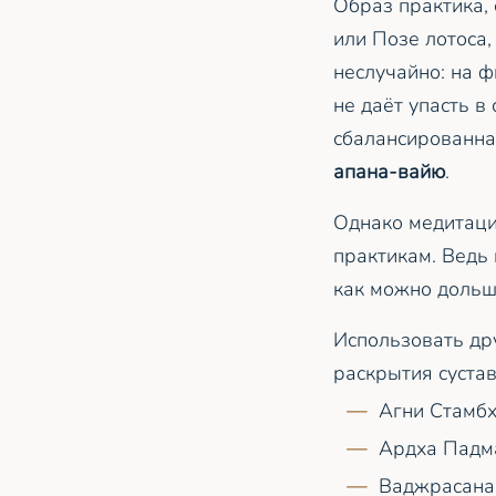
Образ практика,
или Позе лотоса,
неслучайно: на 
не даёт упасть в
сбалансированна
апана-вайю
.
Однако медитаци
практикам. Ведь 
как можно дольше
Использовать дру
раскрытия суста
Агни Стамб
Ардха Падм
Ваджрасана