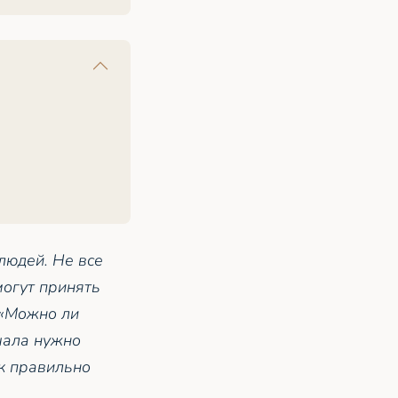
людей. Не все
могут принять
 «Можно ли
чала нужно
ак правильно