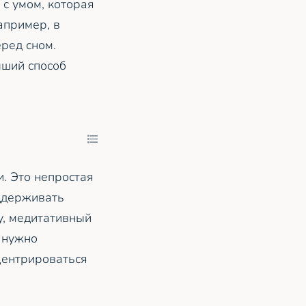
 с умом, которая
апример, в
ред сном.
чший способ
и. Это непростая
оддерживать
у, медитативный
 нужно
центрироваться