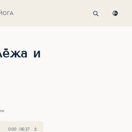
ЙОГА
лёжа и
ии
0:00
·
06:37