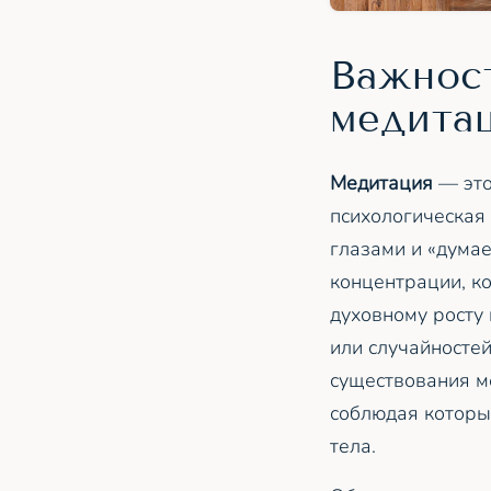
Важнос
медита
Медитация
— это
психологическая 
глазами и «думае
концентрации, к
духовному росту
или случайностей
существования м
соблюдая которые
тела.