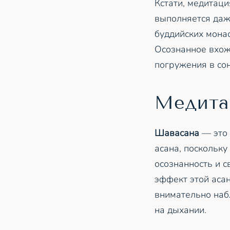
Кстати, медитаци
выполняется даж
буддийских монас
Осознанное вхож
погружения в сон
Медита
Шавасана
— это 
асана, поскольк
осознанность и с
эффект этой аса
внимательно наб
на дыхании.