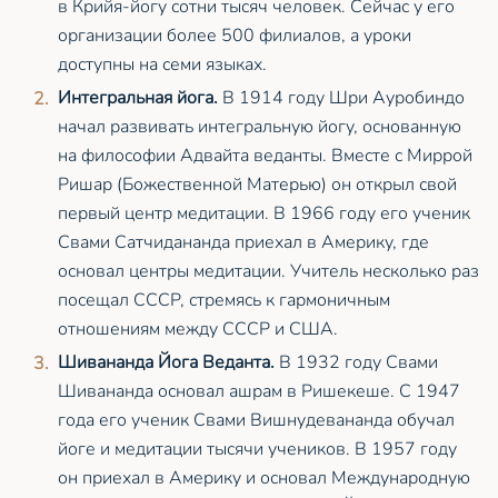
в Крийя-йогу сотни тысяч человек. Сейчас у его
организации более 500 филиалов, а уроки
доступны на семи языках.
Интегральная йога.
В 1914 году Шри Ауробиндо
начал развивать интегральную йогу, основанную
на философии Адвайта веданты. Вместе с Миррой
Ришар (Божественной Матерью) он открыл свой
первый центр медитации. В 1966 году его ученик
Свами Сатчидананда приехал в Америку, где
основал центры медитации. Учитель несколько раз
посещал СССР, стремясь к гармоничным
отношениям между СССР и США.
Шивананда Йога Веданта.
В 1932 году Свами
Шивананда основал ашрам в Ришекеше. С 1947
года его ученик Свами Вишнудевананда обучал
йоге и медитации тысячи учеников. В 1957 году
он приехал в Америку и основал Международную