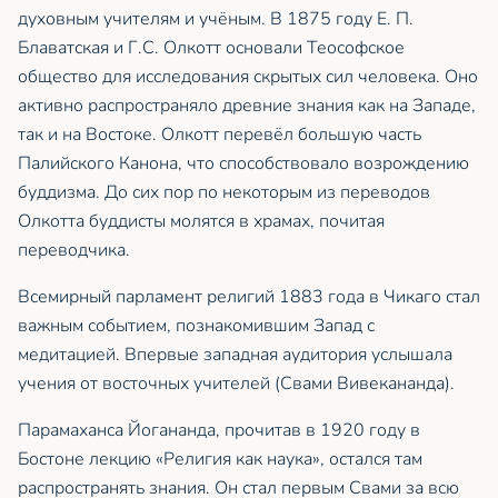
духовным учителям и учёным. В 1875 году Е. П.
Блаватская и Г.С. Олкотт основали Теософское
общество для исследования скрытых сил человека. Оно
активно распространяло древние знания как на Западе,
так и на Востоке. Олкотт перевёл большую часть
Палийского Канона, что способствовало возрождению
буддизма. До сих пор по некоторым из переводов
Олкотта буддисты молятся в храмах, почитая
переводчика.
Всемирный парламент религий 1883 года в Чикаго стал
важным событием, познакомившим Запад с
медитацией. Впервые западная аудитория услышала
учения от восточных учителей (Свами Вивекананда).
Парамаханса Йогананда, прочитав в 1920 году в
Бостоне лекцию «Религия как наука», остался там
распространять знания. Он стал первым Свами за всю