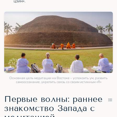
цзин».
Основная цель медитации на Востоке – успокоить ум, развить
самоосознание, укрепить связь со своим истинным «Я»
Первые волны: раннее
знакомство Запада с