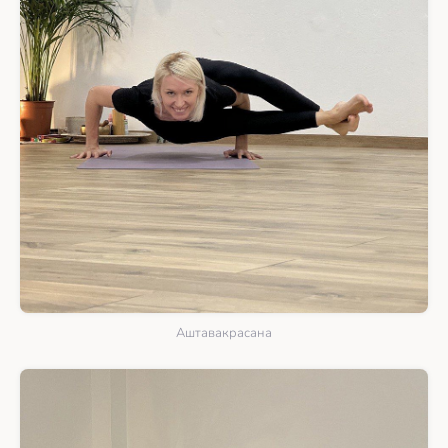
Аштавакрасана