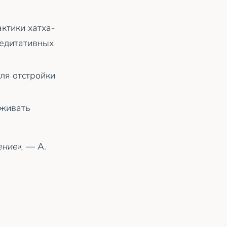
ктики хатха-
медитативных
ля отстройки
рживать
ение»,
— А.