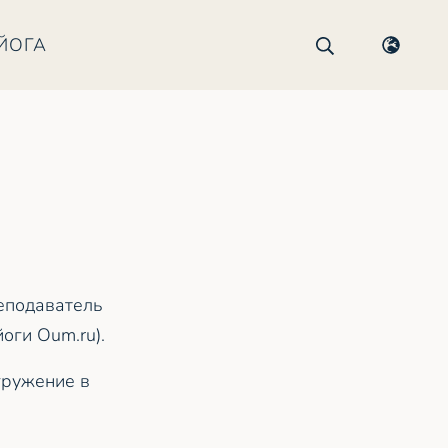
ЙОГА
еподаватель
оги Oum.ru).
гружение в