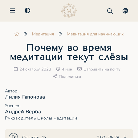
MENU
Медитация
Медитация для начинающих
Почему во время
медитации текут слёзы
24 октября 2023
4 мин
Отправить на почту
Поделиться
Автор
Лилия Гапонова
Эксперт
Андрей Верба
Руководитель школы медитации
Слушать
1x
0:00
·
08:29