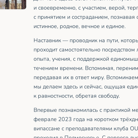
и своевременно, с участием, верой, те
с принятием и состраданием, познавая 
истинное, родное, вечное и единое.
Наставник — проводник на пути, кото
проходит самостоятельно посредством 
опыта, учения, с поддержкой единомыш
течением времени. Вспоминая, переним
передавая их в ответ миру. Вспоминаем
мы делаем здесь и сейчас, ощущая еди
к равностности, обретая свободу.
Впервые познакомилась с практикой м
феврале 2023 года на коротком трёхд
випассане с преподавателями клуба O
проходил в Подмосковье. С первого дн