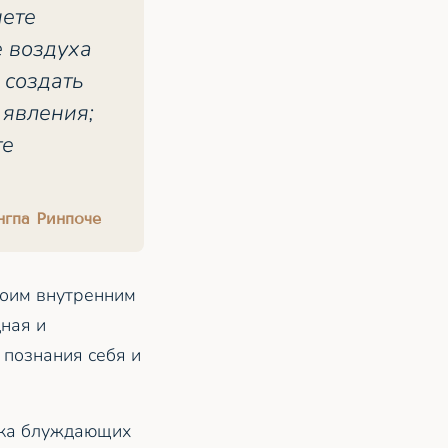
нете
 воздуха
 создать
 явления;
те
нгпа Ринпоче
воим внутренним
дная и
 познания себя и
ока блуждающих