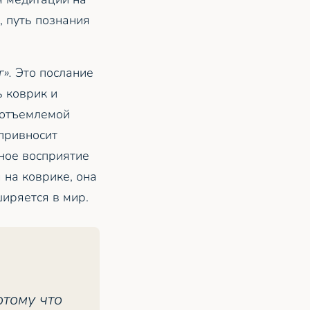
, путь познания
».
Это послание
ь коврик и
еотъемлемой
привносит
сное восприятие
 на коврике, она
ширяется в мир.
отому что