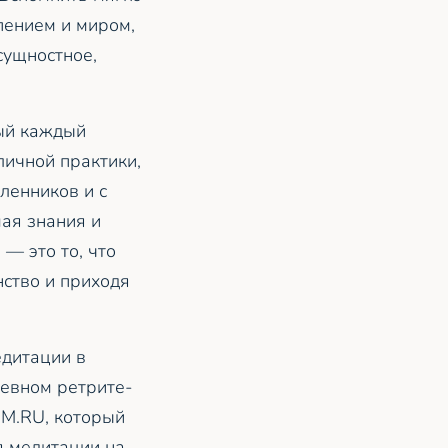
рпением и миром,
сущностное,
рый каждый
личной практики,
ленников и с
ая знания и
 — это то, что
нство и приходя
едитации в
невном ретрите-
UM.RU, который
я медитации на