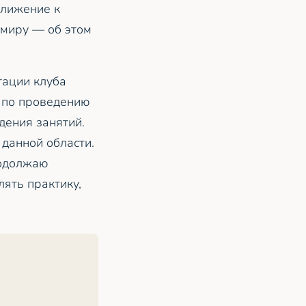
ближение к
 миру — об этом
тации клуба
 по проведению
дения занятий.
 данной области.
родолжаю
лять практику,