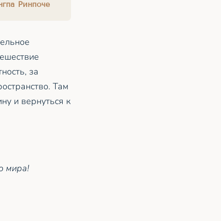
нгпа Ринпоче
тельное
тешествие
ность, за
ространство. Там
ину и вернуться к
о мира!