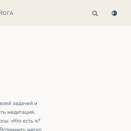
ЙОГА
своей задачей и
ть медитация,
росы:
«Кто есть я?
 Вспомнить мягко